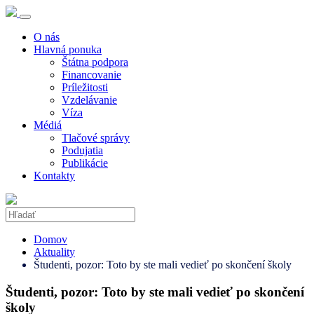
O nás
Hlavná ponuka
Štátna podpora
Financovanie
Príležitosti
Vzdelávanie
Víza
Médiá
Tlačové správy
Podujatia
Publikácie
Kontakty
Domov
Aktuality
Študenti, pozor: Toto by ste mali vedieť po skončení školy
Študenti, pozor: Toto by ste mali vedieť po skončení
školy