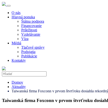
O nás
Hlavná ponuka
Štátna podpora
Financovanie
Príležitosti
Vzdelávanie
Víza
Médiá
Tlačové správy
Podujatia
Publikácie
Kontakty
Domov
Aktuality
Taiwanská firma Foxconn v prvom štvrťroku dosiahla rekordný
Taiwanská firma Foxconn v prvom štvrťroku dosiahl