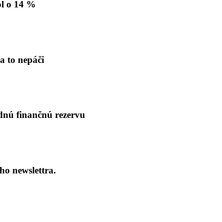
ol o 14 %
a to nepáči
dnú finančnú rezervu
ho newslettra.