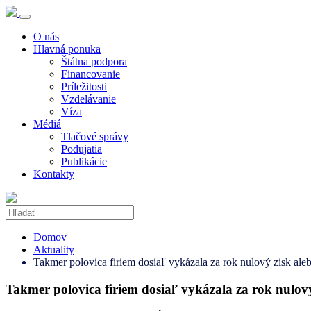
O nás
Hlavná ponuka
Štátna podpora
Financovanie
Príležitosti
Vzdelávanie
Víza
Médiá
Tlačové správy
Podujatia
Publikácie
Kontakty
Domov
Aktuality
Takmer polovica firiem dosiaľ vykázala za rok nulový zisk aleb
Takmer polovica firiem dosiaľ vykázala za rok nulový