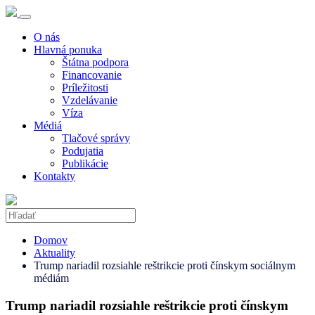
O nás
Hlavná ponuka
Štátna podpora
Financovanie
Príležitosti
Vzdelávanie
Víza
Médiá
Tlačové správy
Podujatia
Publikácie
Kontakty
Domov
Aktuality
Trump nariadil rozsiahle reštrikcie proti čínskym sociálnym
médiám
Trump nariadil rozsiahle reštrikcie proti čínskym