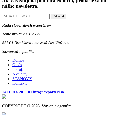
Ak Vás zaujíma podpora exportu, prihláste sa do
nášho newslettra.
Odoslať
Rada slovenských exportérov
Tomášikova 28, Blok A
821 01 Bratislava - mestská časť Ružinov
Slovenská republika
Domov
O nás
Podujatia
Aktuality
STANOVY
Kontakty
+421 914 201 101
info@exporteri.sk
COPYRIGHT © 2026, Vytvorila agentúra