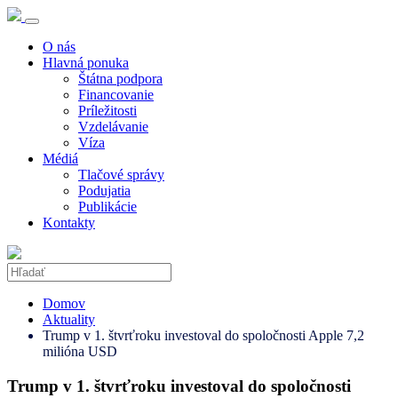
O nás
Hlavná ponuka
Štátna podpora
Financovanie
Príležitosti
Vzdelávanie
Víza
Médiá
Tlačové správy
Podujatia
Publikácie
Kontakty
Domov
Aktuality
Trump v 1. štvrťroku investoval do spoločnosti Apple 7,2
milióna USD
Trump v 1. štvrťroku investoval do spoločnosti