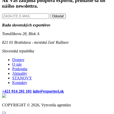
Ak Vás zaujíma podpora exportu, prihláste sa do
nášho newslettra.
Odoslať
Rada slovenských exportérov
Tomášikova 28, Blok A
821 01 Bratislava - mestská časť Ružinov
Slovenská republika
Domov
O nás
Podujatia
Aktuality
STANOVY
Kontakty
+421 914 201 101
info@exporteri.sk
COPYRIGHT © 2026, Vytvorila agentúra