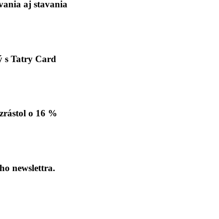
ania aj stavania
ý s Tatry Card
zrástol o 16 %
ho newslettra.