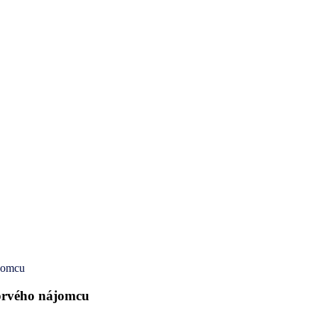
ájomcu
 prvého nájomcu