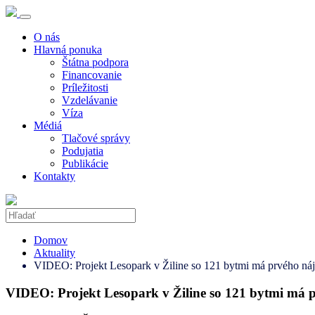
O nás
Hlavná ponuka
Štátna podpora
Financovanie
Príležitosti
Vzdelávanie
Víza
Médiá
Tlačové správy
Podujatia
Publikácie
Kontakty
Domov
Aktuality
VIDEO: Projekt Lesopark v Žiline so 121 bytmi má prvého n
VIDEO: Projekt Lesopark v Žiline so 121 bytmi má