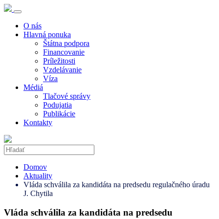
O nás
Hlavná ponuka
Štátna podpora
Financovanie
Príležitosti
Vzdelávanie
Víza
Médiá
Tlačové správy
Podujatia
Publikácie
Kontakty
Domov
Aktuality
Vláda schválila za kandidáta na predsedu regulačného úradu
J. Chytila
Vláda schválila za kandidáta na predsedu