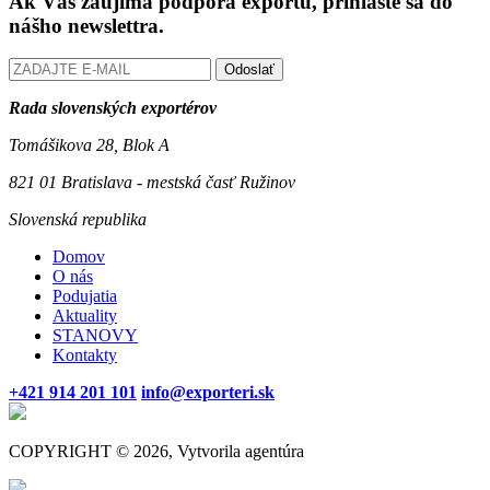
Ak Vás zaujíma podpora exportu, prihláste sa do
nášho newslettra.
Odoslať
Rada slovenských exportérov
Tomášikova 28, Blok A
821 01 Bratislava - mestská časť Ružinov
Slovenská republika
Domov
O nás
Podujatia
Aktuality
STANOVY
Kontakty
+421 914 201 101
info@exporteri.sk
COPYRIGHT © 2026, Vytvorila agentúra