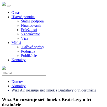
O nás
Hlavná ponuka
Štátna podpora
Financovanie
Príležitosti
Vzdelávanie
Víza
Médiá
Tlačové správy
Podujatia
Publikácie
Kontakty
Domov
Aktuality
Wizz Air rozširuje sieť liniek z Bratislavy o tri destinácie
Wizz Air rozširuje sieť liniek z Bratislavy o tri
destinácie