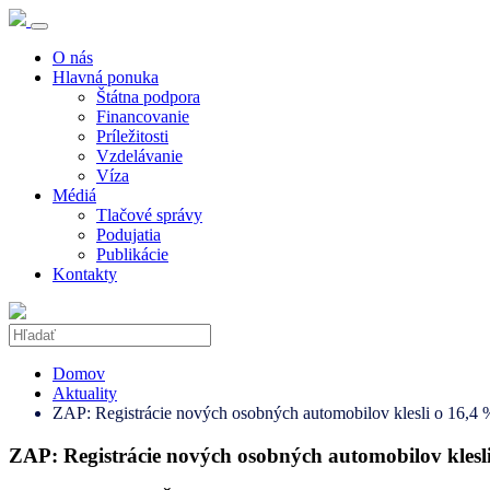
O nás
Hlavná ponuka
Štátna podpora
Financovanie
Príležitosti
Vzdelávanie
Víza
Médiá
Tlačové správy
Podujatia
Publikácie
Kontakty
Domov
Aktuality
ZAP: Registrácie nových osobných automobilov klesli o 16,4 
ZAP: Registrácie nových osobných automobilov klesl