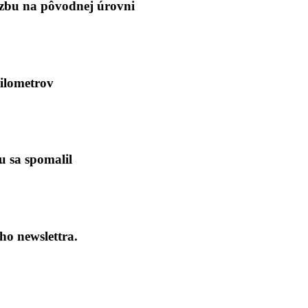
bu na pôvodnej úrovni
kilometrov
u sa spomalil
ho newslettra.