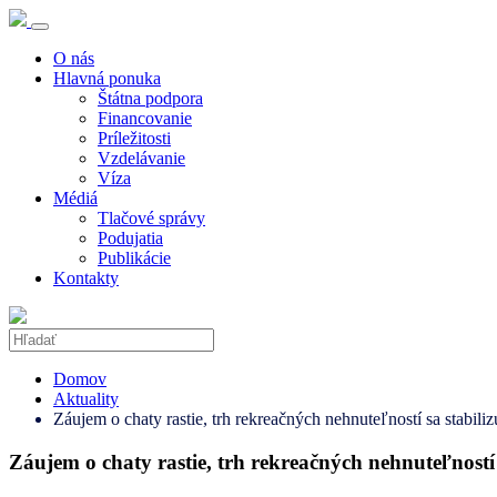
O nás
Hlavná ponuka
Štátna podpora
Financovanie
Príležitosti
Vzdelávanie
Víza
Médiá
Tlačové správy
Podujatia
Publikácie
Kontakty
Domov
Aktuality
Záujem o chaty rastie, trh rekreačných nehnuteľností sa stabiliz
Záujem o chaty rastie, trh rekreačných nehnuteľností 