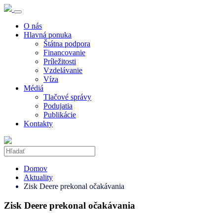
O nás
Hlavná ponuka
Štátna podpora
Financovanie
Príležitosti
Vzdelávanie
Víza
Médiá
Tlačové správy
Podujatia
Publikácie
Kontakty
Domov
Aktuality
Zisk Deere prekonal očakávania
Zisk Deere prekonal očakávania