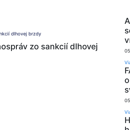
A
s
kcií dlhovej brzdy
v
ospráv zo sankcií dlhovej
05
Vi
F
o
s
05
Vi
H
h