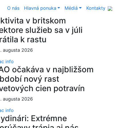
O nás
Hlavná ponuka
Médiá
Kontakty
ktivita v britskom
ektore služieb sa v júli
rátila k rastu
. augusta 2026
ac info
AO očakáva v najbližšom
bdobí nový rast
vetových cien potravín
. augusta 2026
ac info
ydinári: Extrémne
orúčavy trápia aj nás