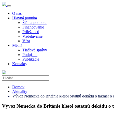
O nás
Hlavná ponuka
Štátna podpora
Financovanie
Príležitosti
Vzdelávanie
Víza
Médiá
Tlačové správy
Podujatia
Publikácie
Kontakty
Domov
Aktuality
Vývoz Nemecka do Británie klesol ostatnú dekádu o takmer o 
Vývoz Nemecka do Británie klesol ostatnú dekádu o 