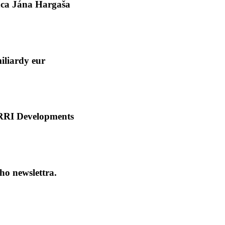
anca Jána Hargaša
iliardy eur
MIRRI Developments
ho newslettra.